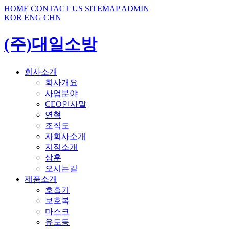
HOME
CONTACT US
SITEMAP
ADMIN
KOR
ENG
CHN
(주)대일소방
회사소개
회사개요
사업분야
CEO인사말
연혁
조직도
자회사소개
지점소개
상훈
오시는길
제품소개
호흡기
보호복
마스크
유도등