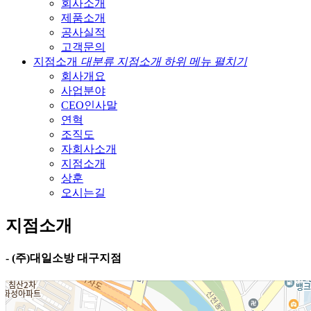
회사소개
제품소개
공사실적
고객문의
지점소개
대분류 지점소개 하위 메뉴 펼치기
회사개요
사업분야
CEO인사말
연혁
조직도
자회사소개
지점소개
상훈
오시는길
지점소개
- (주)대일소방 대구지점