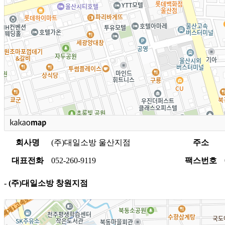
회사명
(주)대일소방 울산지점
주소
대표전화
052-260-9119
팩스번호
- (주)대일소방 창원지점