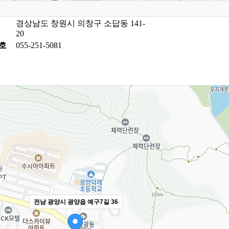
경상남도 창원시 의창구 소답동 141-
20
호
055-251-5081
전남 광양시 광양읍 예구7길 36