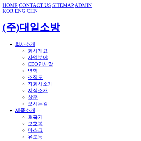
HOME
CONTACT US
SITEMAP
ADMIN
KOR
ENG
CHN
(주)대일소방
회사소개
회사개요
사업분야
CEO인사말
연혁
조직도
자회사소개
지점소개
상훈
오시는길
제품소개
호흡기
보호복
마스크
유도등