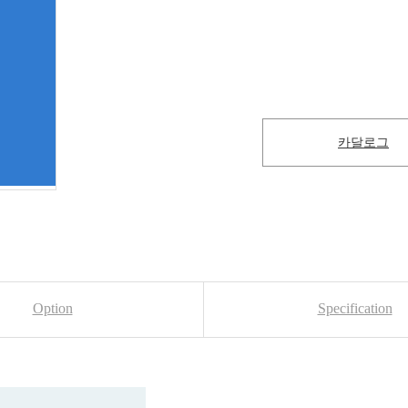
카달로그
Option
Specification