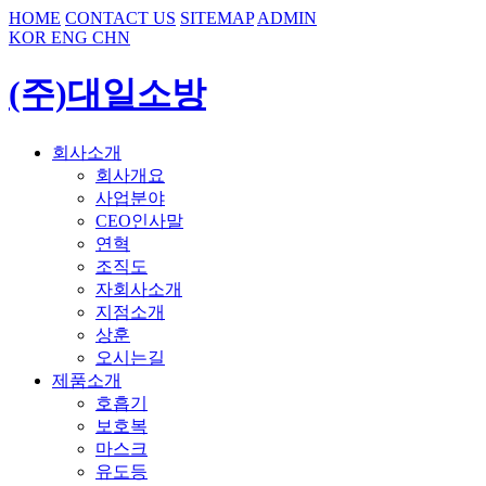
HOME
CONTACT US
SITEMAP
ADMIN
KOR
ENG
CHN
(주)대일소방
회사소개
회사개요
사업분야
CEO인사말
연혁
조직도
자회사소개
지점소개
상훈
오시는길
제품소개
호흡기
보호복
마스크
유도등